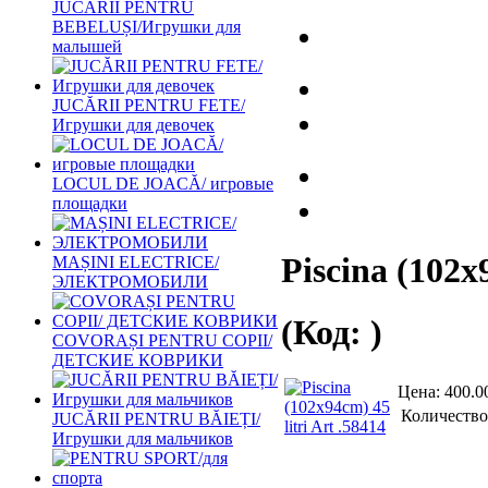
JUCĂRII PENTRU
BEBELUȘI/Игрушки для
малышей
JUCĂRII PENTRU FETE/
Игрушки для девочек
LOCUL DE JOACĂ/ игровые
площадки
Piscina (102x9
MAȘINI ELECTRICE/
ЭЛЕКТРОМОБИЛИ
(Код:
)
COVORAȘI PENTRU COPII/
ДЕТСКИЕ КОВРИКИ
Цена:
400.0
Количество
JUCĂRII PENTRU BĂIEȚI/
Игрушки для мальчиков