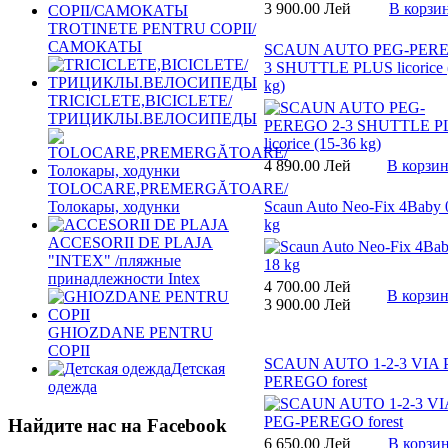
3 900.00 Лей
В корзи
TROTINETE PENTRU COPII/
САМОКАТЫ
SCAUN AUTO PEG-PERE
3 SHUTTLE PLUS licorice 
kg)
TRICICLETE,BICICLETE/
ТРИЦИКЛЫ.ВЕЛОСИПЕДЫ
4 890.00 Лей
В корзи
TOLOCARE,PREMERGĂTOARE/
Scaun Auto Neo-Fix 4Baby 
Толокары, ходунки
kg
ACCESORII DE PLAJA
"INTEX" /пляжные
принадлежности Intex
4 700.00 Лей
В корзи
3 900.00 Лей
GHIOZDANE PENTRU
COPII
SCAUN AUTO 1-2-3 VIA 
Детская
PEREGO forest
одежда
Найдите нас на Facebook
6 650.00 Лей
В корзи