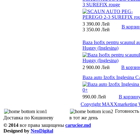
3 SUREFIX rouge
3 390.00 Лей
В корзи
3 350.00 Лей
Baza Isofix pentru scaunul a
Huggy (Inglesina)
2 900.00 Лей
В корзи
Baza auto Izofix Inglesina 
990.00 Лей
В корзин
Copyright MAXXmarketing 
Готовность 
Доставка по Кишиневу
в тот же день
© 2014
все права защищены
carucior.md
Designed by
NeoDigital