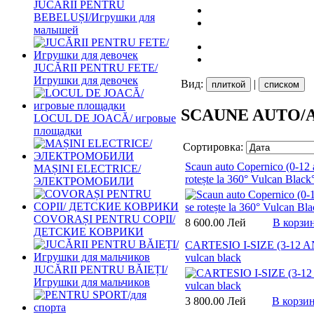
JUCĂRII PENTRU
BEBELUȘI/Игрушки для
малышей
JUCĂRII PENTRU FETE/
Игрушки для девочек
Вид:
|
плиткой
списком
SCAUNE AUTO/
LOCUL DE JOACĂ/ игровые
площадки
Сортировка:
Scaun auto Copernico (0-12 a
MAȘINI ELECTRICE/
rotește la 360° Vulcan Black
ЭЛЕКТРОМОБИЛИ
COVORAȘI PENTRU COPII/
8 600.00 Лей
В корзи
ДЕТСКИЕ КОВРИКИ
CARTESIO I-SIZE (3-12 A
vulcan black
JUCĂRII PENTRU BĂIEȚI/
Игрушки для мальчиков
3 800.00 Лей
В корзи