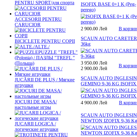
PENTRU SPORT/для спорта
ISOFIX BASE 0+1 K (Peg-
perego)
ACCESORII PENTRU
CARUCIOR
2 900.00 Лей
В корзи
SCAUN AUTO CARETERO
BICICLETE PENTRU COPII
36kg
ALTE./
PUZZLE "TREFL"
(Polonia) / ПАЗЛЫ "TREFL "
3 950.00 Лей
(Польша)
В корзи
2 900.00 Лей
SCAUN AUTO INGLESI
JUCĂRII DE PLUȘ / Мягкие
GEMINO 9-36 KG ISOFIX 
игрушки
JOCURI DE MASA/
4 900.00 Лей
В корзи
настольные игры
SCAUN AUTO INGLESI
NEWTON IZOFIX 9-36 Kg,
JUCARII LOGICA /
логические игрушки