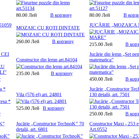
80.00 Лей
В корзину
80.00 Лей
В корз
.51059
JUCĂRIE „MOZAICA
MOZAIC CU ROTI DINTATE
260.00 Лей
В корзину
215.00 Лей
В кор
CEI
Jucărie din lemn „Set pen
Constructor din lemn art.84104
matematica”
235.00 Лей
В корзину
у
450.00 Лей
В кор
a *
Jucărie „Constructor Te
Vila (576 el) art. 24801
130 detalii, art. 7501
525.00 Лей
В корзину
у
250.00 Лей
В кор
oK”
Jucărie „Constructor TechnoK” 70
Constructor Maxi - 253 el
detalii, art. 6801
Art.0552