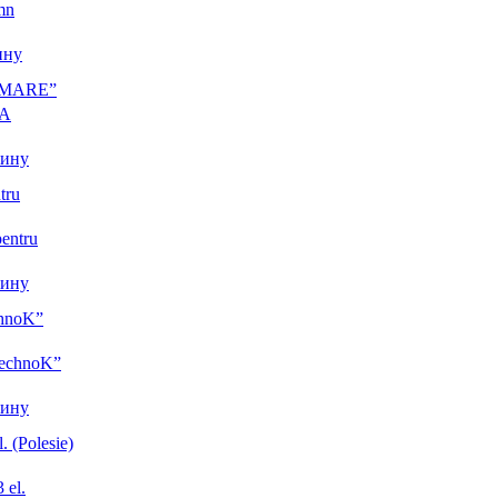
ину
 MARE”
зину
tru
зину
chnoK”
зину
. (Polesie)