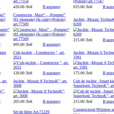
у
420.00 Лей
В корзину
655.00 Лей
В кор
ier”
Constructor „Maxi” - „Pompier”
sie)
(81 elemente) (în cutie) (Polesie)
Jucărie „Mozaic TechnoK”
art.77509
6269
215.00 Лей
В кор
у
695.00 Лей
В корзину
ippo
Cub-jucărie „ Constructor ", art.
Jucărie „Mozaic 6 Techno
2021
3381
у
120.00 Лей
В корзину
175.00 Лей
В кор
 art.
Jucărie „Mozaic 8 TechnoK”, art.
Cub de jucărie „Smart ki
3008
Superlogic TechnoK”, ar
у
205.00 Лей
В корзину
215.00 Лей
В кор
Constructorul 992piese a
Set de litere Art.71229