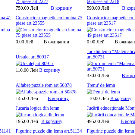
750.00 Лей
В корзину
590.00 Лей
В кор
ina 41
Constructor magnetic cu lumina 75
Constructor magnetic cu
piese art.23555
piese art.23517
у
0.00 Лей
В ожидании
0.00 Лей
В ожида
Joc din lemn "Matematic
Ursuleț art.80917
art.50731
110.00 Лей
В корзину
330.00 Лей
В кор
Alfabet-puzzle rom.art.50878
Trenu' de lemn
145.00 Лей
В корзину
110.00 Лей
В корзину
Jucaria logica din lemn
Jucării educaționale Mont
195.00 Лей
В корзину
495.00 Лей
В корз
.51141
Figurine puzzle din lemn art.51134
Figurine puzzle din lemn