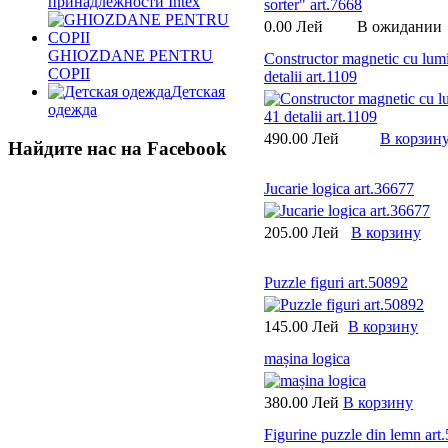
принадлежности Intex
0.00 Лей
В ожидании
GHIOZDANE PENTRU
Constructor magnetic cu lum
COPII
detalii art.1109
Детская
одежда
490.00 Лей
В корзин
Найдите нас на Facebook
Jucarie logica art.36677
205.00 Лей
В корзину
Puzzle figuri art.50892
145.00 Лей
В корзину
mașina logica
380.00 Лей
В корзину
Figurine puzzle din lemn art