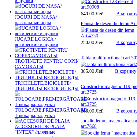
игрушки
640.00 Лей
В корзин
JOCURI DE MASA/
настольные игры
Plansa de desen din lemn Ar
JUCARII LOGICA /
250.00 Лей
В корзин
логические игрушки
Tabla multifunctionala art.5
TROTINETE PENTRU COPII/
САМОКАТЫ
385.00 Лей
В корзину
TRICICLETE,BICICLETE/
Constructor magnetic 119 pi
ТРИЦИКЛЫ.ВЕЛОСИПЕДЫ
art.3725
TOLOCARE,PREMERGĂTOARE/
565.00 Лей
В корзин
Толокары, ходунки
Joc din lemn "matematica sor
art.7668
ACCESORII DE PLAJA
"INTEX" /пляжные