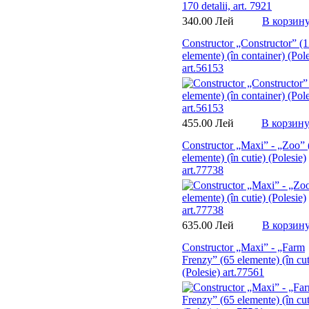
340.00 Лей
В корзин
Constructor „Constructor” (
elemente) (în container) (Pole
art.56153
455.00 Лей
В корзин
Constructor „Maxi” - „Zoo” 
elemente) (în cutie) (Polesie)
art.77738
635.00 Лей
В корзин
Constructor „Maxi” - „Farm
Frenzy” (65 elemente) (în cut
(Polesie) art.77561