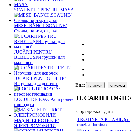
SCAUNELE PENTRU MASA
MESE .BĂNCI .SCAUNE/
Столы, парты, стулья
JUCĂRII PENTRU
BEBELUȘI/Игрушки для
малышей
JUCĂRII PENTRU FETE/
Игрушки для девочек
Вид:
|
плиткой
списком
JUCARII LOGICA
LOCUL DE JOACĂ/ игровые
площадки
Сортировка:
TROTINETA PLIABIL (cu
MAȘINI ELECTRICE/
muzica. lumina)
ЭЛЕКТРОМОБИЛИ