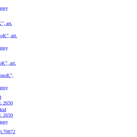
зину
, art.
зину
K”, art.
зину
d
t. 2650
зину
rt.70872