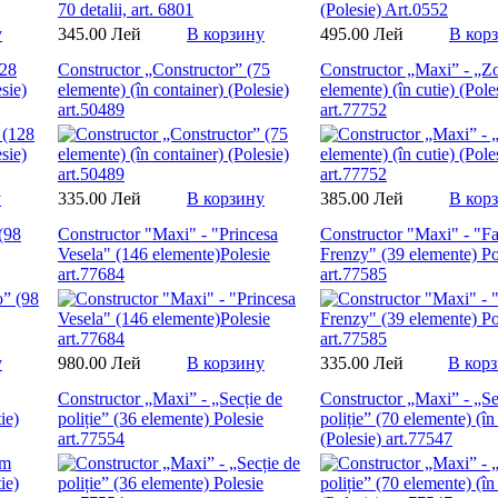
у
345.00 Лей
В корзину
495.00 Лей
В кор
128
Constructor „Constructor” (75
Constructor „Maxi” - „Z
sie)
elemente) (în container) (Polesie)
elemente) (în cutie) (Pole
art.50489
art.77752
у
335.00 Лей
В корзину
385.00 Лей
В кор
(98
Constructor "Maxi" - "Princesa
Constructor "Maxi" - "F
Vesela" (146 elemente)Polesie
Frenzy" (39 elemente) Po
art.77684
art.77585
у
980.00 Лей
В корзину
335.00 Лей
В кор
Constructor „Maxi” - „Secție de
Constructor „Maxi” - „Se
ie)
poliție” (36 elemente) Polesie
poliție” (70 elemente) (în
art.77554
(Polesie) art.77547