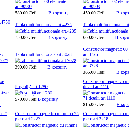
у
580.00 Лей
В корзину
450.00 Лей
В кор
t.4750
Tabla multifunctionala art.4235
Tabla multifunctionala ar
750.00 Лей
В корзину
660.00 Лей
В корз
у
Constructor magnetic 60 
077
Tabla multifunctionala art.3028
art.3726
390.00 Лей
В корзину
365.00 Лей
В кор
ese
Constructor magnetic cu
Pușculiță art.1280
detalii art.1110
570.00 Лей
В корзину
у
815.00 Лей
В кор
ter"
Constructor magnetic cu lumina 75
Constructor magnetic cu
piese art.2227
piese art.2218