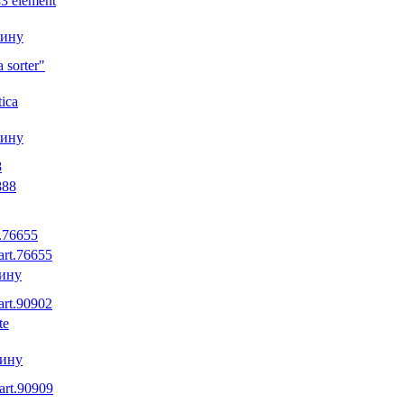
зину
 sorter"
зину
8
t.76655
зину
art.90902
зину
art.90909