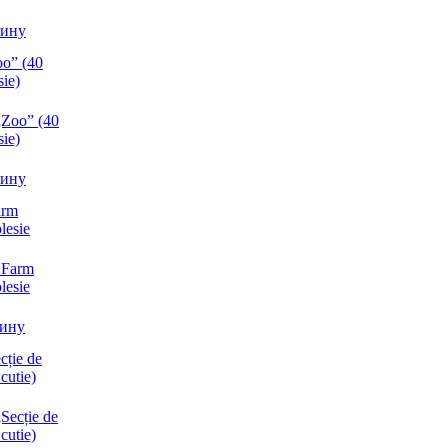
зину
oo” (40
sie)
зину
arm
lesie
зину
cție de
 cutie)