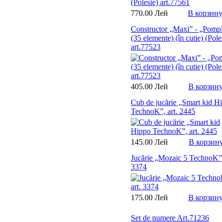
770.00 Лей
В корзин
Constructor „Maxi” - „Pomp
(35 elemente) (în cutie) (Pole
art.77523
405.00 Лей
В корзин
Cub de jucărie „Smart kid H
TechnoK”, art. 2445
145.00 Лей
В корзин
Jucărie „Mozaic 5 TechnoK”,
3374
175.00 Лей
В корзин
Set de numere Art.71236