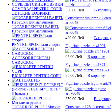
COVORAȘI PENTRU COPII/
550.00 Лей
В корзин
ДЕТСКИЕ КОВРИКИ
Constructor din lemn 62 ele
art.0648
JUCĂRII PENTRU BĂIEȚI/
Игрушки для мальчиков
420.00 Лей
В корзин
PENTRU SPORT/для спорта
Figurine puzzle art.41901
95.00 Лей
В корзину
ACCESORII PENTRU
CARUCIOR
Figurine puzzle art.41871
95.00 Лей
В корзину
BICICLETE PENTRU COPII
ALTE./
Figurine puzzle legume art.
PUZZLE "TREFL"
(Polonia) / ПАЗЛЫ "TREFL "
(Польша)
350.00 Лей
В корзин
Constructor 128 element art
JUCĂRII DE PLUȘ / Мягкие