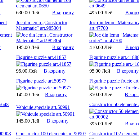
у
630.00 Лей
В корзину
495.00 Лей
В кор
ment
Joc din lemn „Constructor
Joc din lemn "Matematica
Matematic” art.985304
art.47700
у
195.00 Лей
В корзину
410.00 Лей
В кор
Figurine puzzle art.41857
Figurine puzzle art.4188
95.00 Лей
В корзину
95.00 Лей
В корзину
Figurine puzzle art.50977
Figurine puzzle fructe ar
145.00 Лей
В корзину
350.00 Лей
В кор
76648
Constructor 50 elemente 
Vehicule speciale art.50991
145.00 Лей
В корзину
у
395.00 Лей
В кор
.90908
Constructor 100 elemente art.90907
Constructor 102 element 