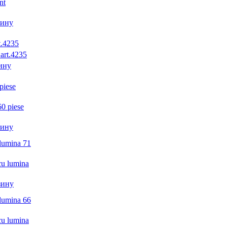
зину
t.4235
ину
piese
зину
 lumina 71
зину
 lumina 66