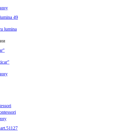
зину
 lumina 49
нии
ar"
зину
essori
ину
 art.51127