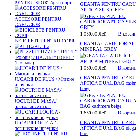
PENTRU SPORT/для спорта
GEANTA PENTRU CARU
APTICA SILK GREY
ACCESORII PENTRU
CARUCIOR
1 050.00 Лей
В корзи
BICICLETE PENTRU COPII
GEANTA CARUCIOR AP
ALTE./
MINERAL GREY
PUZZLE "TREFL"
(Polonia) / ПАЗЛЫ "TREFL "
(Польша)
1 050.00 Лей
В корзи
GEANTA PENTRU CARU
JUCĂRII DE PLUȘ / Мягкие
APTICA DUAL BAG cashm
игрушки
beige
JOCURI DE MASA/
настольные игры
1 650.00 Лей
В корзи
GEANTA PENTRU CARU
JUCARII LOGICA /
APTICA DUAL BAG niaga
логические игрушки
blue