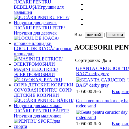
JUCĂRII PENTRU
BEBELUȘI/Игрушки для
малышей
JUCĂRII PENTRU FETE/
Игрушки для девочек
Вид:
|
плиткой
списком
ACCESORII PE
LOCUL DE JOACĂ/ игровые
площадки
Сортировка:
GEANTA CARUCIOR "D
MAȘINI ELECTRICE/
BAG" derby grey
ЭЛЕКТРОМОБИЛИ
COVORAȘI PENTRU COPII/
1 050.00 Лей
В корзи
ДЕТСКИЕ КОВРИКИ
Geata pentru carucior day ba
rodeo sand
JUCĂRII PENTRU BĂIEȚI/
Игрушки для мальчиков
1 050.00 Лей
В корзи