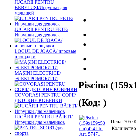
JUCĂRII PENTRU
BEBELUȘI/Игрушки для
малышей
JUCĂRII PENTRU FETE/
Игрушки для девочек
LOCUL DE JOACĂ/ игровые
площадки
MAȘINI ELECTRICE/
ЭЛЕКТРОМОБИЛИ
Piscina (159x
COVORAȘI PENTRU COPII/
(Код:
)
ДЕТСКИЕ КОВРИКИ
JUCĂRII PENTRU BĂIEȚI/
Цена:
705.0
Игрушки для мальчиков
Количество