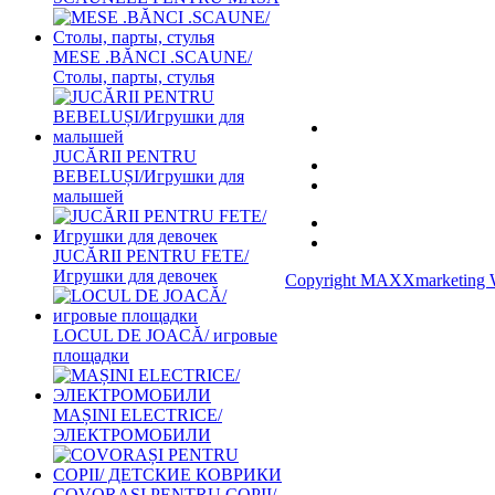
MESE .BĂNCI .SCAUNE/
Столы, парты, стулья
JUCĂRII PENTRU
BEBELUȘI/Игрушки для
малышей
JUCĂRII PENTRU FETE/
Игрушки для девочек
Copyright MAXXmarketing 
LOCUL DE JOACĂ/ игровые
площадки
MAȘINI ELECTRICE/
ЭЛЕКТРОМОБИЛИ
COVORAȘI PENTRU COPII/