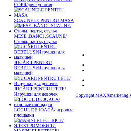
COPII/для купания
SCAUNELE PENTRU MASA
MESE .BĂNCI .SCAUNE/
Столы, парты, стулья
JUCĂRII PENTRU
BEBELUȘI/Игрушки для
малышей
JUCĂRII PENTRU FETE/
Игрушки для девочек
Copyright MAXXmarketing 
LOCUL DE JOACĂ/ игровые
площадки
MAȘINI ELECTRICE/