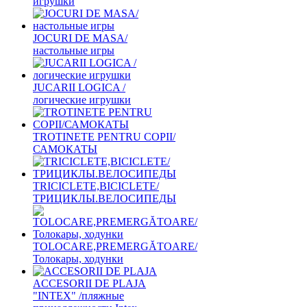
игрушки
JOCURI DE MASA/
настольные игры
JUCARII LOGICA /
логические игрушки
TROTINETE PENTRU COPII/
САМОКАТЫ
TRICICLETE,BICICLETE/
ТРИЦИКЛЫ.ВЕЛОСИПЕДЫ
TOLOCARE,PREMERGĂTOARE/
Толокары, ходунки
ACCESORII DE PLAJA
"INTEX" /пляжные