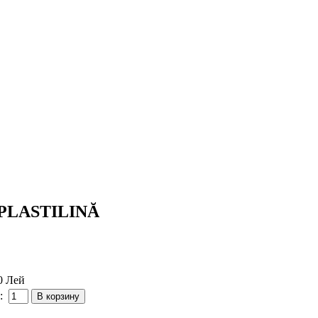
 PLASTILINĂ
0 Лей
: