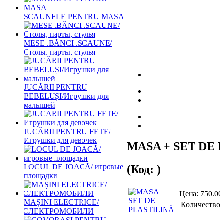
SCAUNELE PENTRU MASA
MESE .BĂNCI .SCAUNE/
Столы, парты, стулья
JUCĂRII PENTRU
BEBELUȘI/Игрушки для
малышей
JUCĂRII PENTRU FETE/
Игрушки для девочек
MASA + SET DE
LOCUL DE JOACĂ/ игровые
(Код:
)
площадки
Цена:
750.0
MAȘINI ELECTRICE/
Количество
ЭЛЕКТРОМОБИЛИ