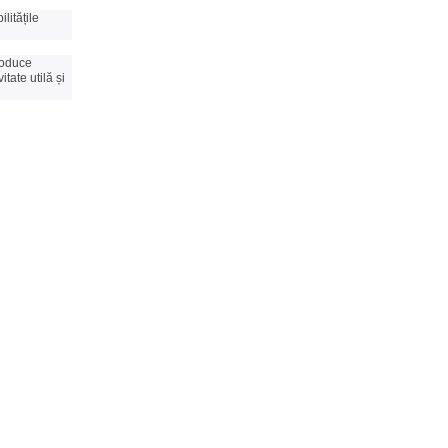
litățile
troduce
tate utilă și