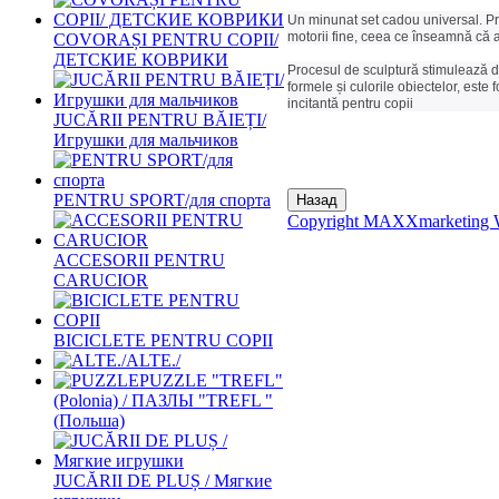
Un minunat set cadou universal. Pro
motorii fine, ceea ce înseamnă că aj
COVORAȘI PENTRU COPII/
ДЕТСКИЕ КОВРИКИ
Procesul de sculptură stimulează dezv
formele și culorile obiectelor, este 
incitantă pentru copii
JUCĂRII PENTRU BĂIEȚI/
Игрушки для мальчиков
PENTRU SPORT/для спорта
Copyright MAXXmarketing 
ACCESORII PENTRU
CARUCIOR
BICICLETE PENTRU COPII
ALTE./
PUZZLE "TREFL"
(Polonia) / ПАЗЛЫ "TREFL "
(Польша)
JUCĂRII DE PLUȘ / Мягкие