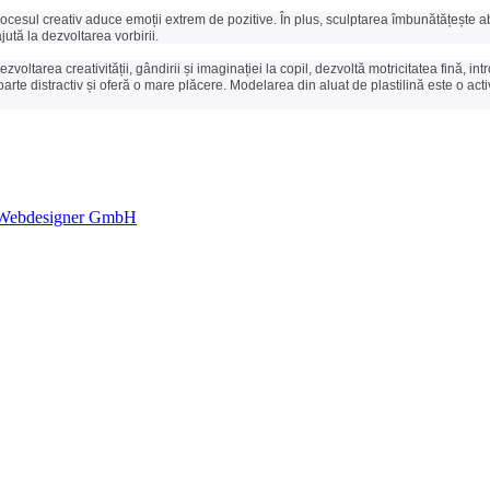
cesul creativ aduce emoții extrem de pozitive. În plus, sculptarea îmbunătățește abi
ută la dezvoltarea vorbirii.
oltarea creativității, gândirii și imaginației la copil, dezvoltă motricitatea fină, in
foarte distractiv și oferă o mare plăcere. Modelarea din aluat de plastilină este o activi
Webdesigner GmbH